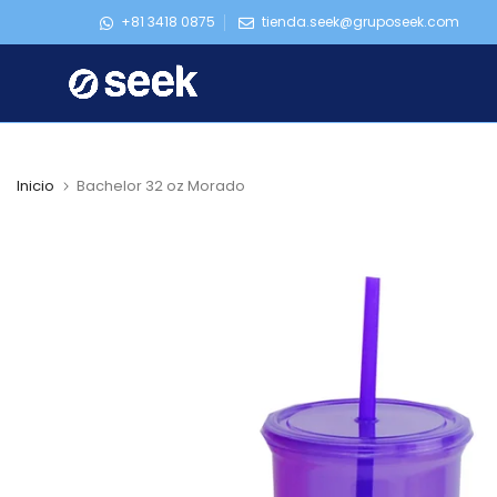
Ir
+81 3418 0875
tienda.seek@gruposeek.com
al
contenido
Inicio
Bachelor 32 oz Morado