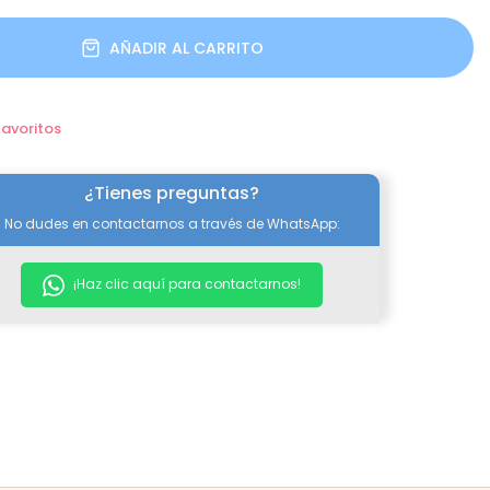
AÑADIR AL CARRITO
favoritos
¿Tienes preguntas?
No dudes en contactarnos a través de WhatsApp:
¡Haz clic aquí para contactarnos!