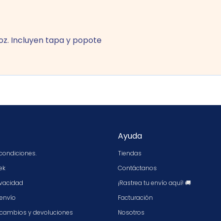
oz. Incluyen tapa y popote
Ayuda
condiciones.
Tiendas
ek
Contáctanos
ivacidad
¡Rastrea tu envío aquí! 🚚
 envío
Facturación
e cambios y devoluciones
Nosotros