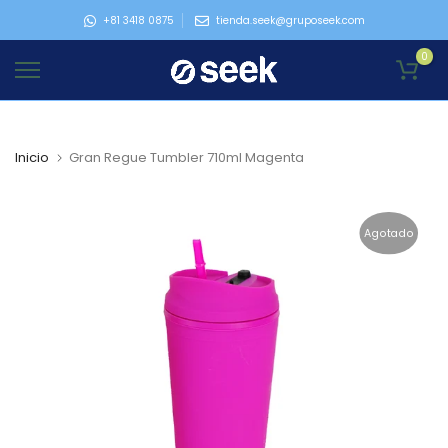
Ir
+81 3418 0875
tienda.seek@gruposeek.com
al
0
contenido
Inicio
Gran Regue Tumbler 710ml Magenta
Agotado