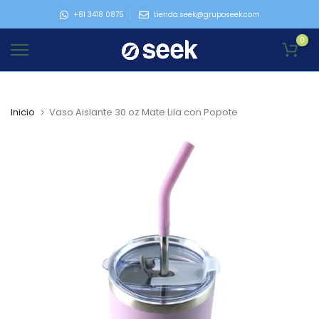
Ir
+81 3418 0875
tienda.seek@gruposeek.com
al
0
contenido
Inicio
Vaso Aislante 30 oz Mate Lila con Popote