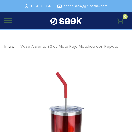
Ir
+81 3418 0875
tienda.seek@gruposeek.com
al
0
contenido
Inicio
Vaso Aislante 30 oz Mate Rojo Metálico con Popote