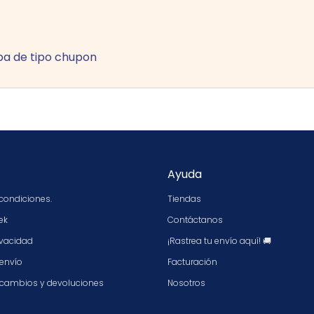
pa de tipo chupon
Ayuda
condiciones.
Tiendas
ek
Contáctanos
ivacidad
¡Rastrea tu envío aquí! 🚚
 envío
Facturación
e cambios y devoluciones
Nosotros