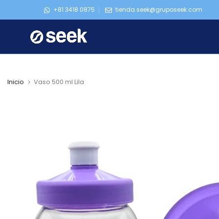
Ir
+81 3418 0875
tienda.seek@gruposeek.com
al
contenido
Inicio
Vaso 500 ml Lila