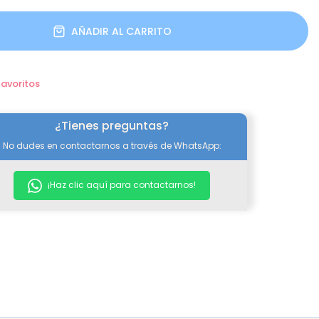
AÑADIR AL CARRITO
favoritos
¿Tienes preguntas?
No dudes en contactarnos a través de WhatsApp:
¡Haz clic aquí para contactarnos!