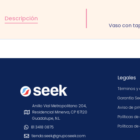
Descripción
Vaso con ta
Legales
Términos y 
Garantía Se
Anillo Vial Metropolitano 204,
Aviso de pr
Residencial Minerva, CP 67120
Políticas de
Guadalupe, N.L.
Políticas d
81 3418 0875
tienda.seek@gruposeek.com